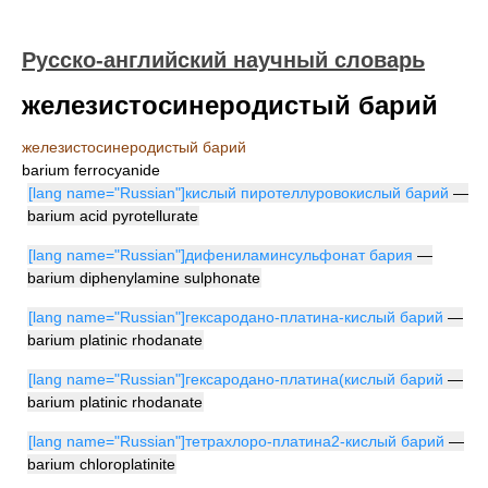
Русско-английский научный словарь
железистосинеродистый барий
железистосинеродистый барий
barium ferrocyanide
[lang name="Russian"]кислый пиротеллуровокислый барий
—
barium acid pyrotellurate
[lang name="Russian"]дифениламинсульфонат бария
—
barium diphenylamine sulphonate
[lang name="Russian"]гексародано-платина-кислый барий
—
barium platinic rhodanate
[lang name="Russian"]гексародано-платина(кислый барий
—
barium platinic rhodanate
[lang name="Russian"]тетрахлоро-платина2-кислый барий
—
barium chloroplatinite