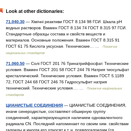
Look at other dictionaries:
71.040.30
— Хімічні реактиви ГОСТ 8.134 98 ГСИ. Шкала рН
водных растворов. Взамен ГОСТ 8.134 74 ГОСТ 8.315 97 ГСИ.
Стандартные образцы состава и свойств веществ и
материалов. Основные положения. Взамен ГОСТ 8.315 91
ГОСТ 61 75 Кислота уксусная. Технические… …
Покажчик
національних стандартів
71.060.50
— Солі ГОСТ 201 76 Тринатрийфосфат. Технические
условия. Взамен ГОСТ 201 58 ГОСТ 244 76 Натрия тиосульфат
кристаллический. Технические условия. Взамен ГОСТ 5.1189
72, ГОСТ 244 68 ГОСТ 246 76 Гидросульфит натрия
технический. Технические условия.… …
Покажчик національних
стандартів
ЦИАНИСТЫЕ СОЕДИНЕНИЯ
— ЦИАНИСТЫЕ СОЕДИНЕНИЯ,
иначе синеродистые, составляют обширную группу
соединений, характеризующихся наличием одновалентного
радикала CN. Последний напоминает по своим хим. свойствам
галоиды и иногда его относят к т. н. псевдогалоидам (ср.